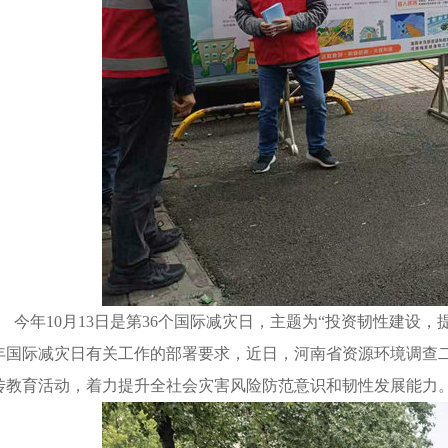
今年
10
月
13
日是第
36
个国际减灾日，主题为
“
投资韧性建设，
年国际减灾日有关工作的部署要求，近日，河南省资源环境调查
传教育活动，着力提升全社会灾害风险防范意识和韧性发展能力