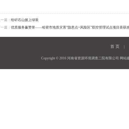
上一篇：
给矸石山披上绿装
下一篇：
优质服务赢赞誉——哈密市地质灾害“隐患点+风险区”双控管理试点项目喜获
首 页
|
Copyright © 2016 河南省资源环境调查二院有限公司