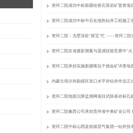
资环二院成功中标新疆哈密石英岩矿普查项
资环二院成功中标中石化地热钻井工程施工
资环二院：戈壁深处“探宝”忙 ——资环二
资环二院在省摄影测量与遥感技能竞赛中“火
资环二院承担实施新疆喀拉干德金矿详查地
内蒙古得尔布勘探区首口水平井钻井作业正
资环二院地面沉降监测网项目武陟基岩标孔
资环二院豫西公司承担贵州省中奥矿业公司 
资环二院中标山西蓝焰煤层气集团一钻井技