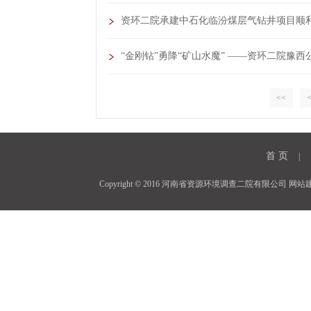
资环二院承建中石化临汾煤层气钻井项目顺
“金刚钻”勇降“矿山水魔” ——资环二院豫
<<
首 页
|
Copyright © 2016 河南省资源环境调查二院有限公司