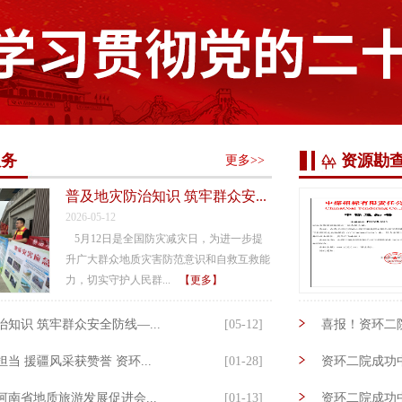
服务
资源勘
更多>>
普及地灾防治知识 筑牢群众安...
2026-05-12
5月12日是全国防灾减灾日，为进一步提
升广大群众地质灾害防范意识和自救互救能
力，切实守护人民群...
【更多】
知识 筑牢群众安全防线—...
[05-12]
喜报！资环二院
当 援疆风采获赞誉 资环...
[01-28]
资环二院成功中
南省地质旅游发展促进会...
[01-13]
资环二院成功中