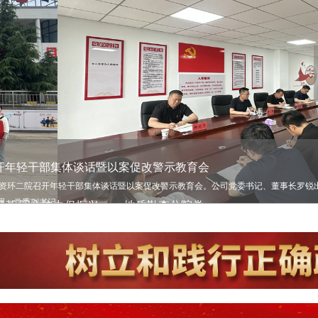
开年轻干部集体谈话暨以案促改警示教育会
，资环二院召开年轻干部集体谈话暨以案促改警示教育会。公司党委书记、董事长罗锐
、党委副书记、...
范化，资环二院开展专项业务提升培训
心 深耕帮扶助振兴 ——资环二院常态化深...
产月”号角！ 资环二院周密部署今夏安全...
2026年6月经营例会
理论学习中心组开展树立和践行正确政绩观...
基 同心协力促振兴 ——地质勘查分院党...
2026年第二次董事会
二院督导检查安全生产并调研巡视审计整改...
2026年一季度经济运行分析会议
环二院举办招采业务培训，来自河南资本交易集团权属阳光招采服务平台的专家唐梓铭
以平凡铸就不平凡的实干精神，值得我们每一个人学习。”这是资环二院主要负责人在塔
环二院召开2026年“安全生产月” 动员会议暨第二季度安委会会议，正式启动本年度“
二院召开2026年6月经营例会。公司党委书记、董事长罗锐出席会议并讲话，公司总经
，资环二院党委理论学习中心组举行树立和践行正确政绩观学习教育第二次集体学习研
，资环二院地质勘查分院党支部与生态环境分院党支部组织党员赴驻村帮扶点伊川县塔
科技集团党委书记、董事长余纪云到资环二院督导检查安全生产工作，重点就基地及出
环二院召开2026年一季度经济运行分析会议。公司党委书记、董事长罗锐出席会议并讲
购监督管理办法》等相关...
的深情感言，也是...
会议集中...
禹志加主持会议。 会...
平总书记在河南考察时...
动。公司党委书...
，并调研巡视审计整改...
书记、副董事长...