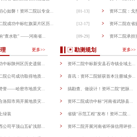
心如磐！资环二院以专业...
[01-13]
资环二院：戈壁深
院成功中标红旗渠片区历...
[12-17]
资环二院在省摄
“查水歌” ——河南省...
[09-29]
资环二院承担实
术收录煤炭行业生态修复...
[09-08]
内蒙古得尔布勘
治理
勘测规划
更多>>
更多>>
中标陕州区历史遗留...
资环二院中标新安县石寺镇全域土...
[04-13]
院公司成功取得地质...
喜讯：资环二院斩获首本注册城乡...
[03-30]
誉——哈密市地质灾...
搞勘查、做设计！资环二院“把脉...
[12-25]
洛阳市局开展地质灾...
资环二院成功中标“河南省武陟县...
[10-13]
上绿装
省级“示范工程”发布！资环二院...
[07-25]
公司平顶山五矿浅部...
资环二院开展河南省环保信用评价...
[09-09]