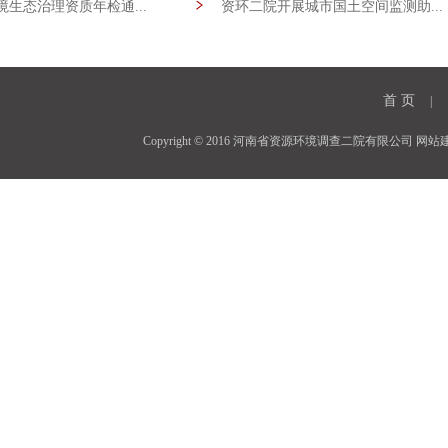
生态治理资质年检通...
资环二院开展城市国土空间监测助...
[09-08]
首 页
|
Copyright © 2016 河南省资源环境调查二院有限公司