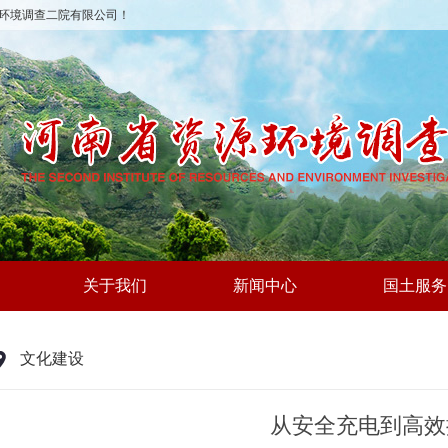
环境调查二院有限公司！
关于我们
新闻中心
国土服务
文化建设
从安全充电到高效