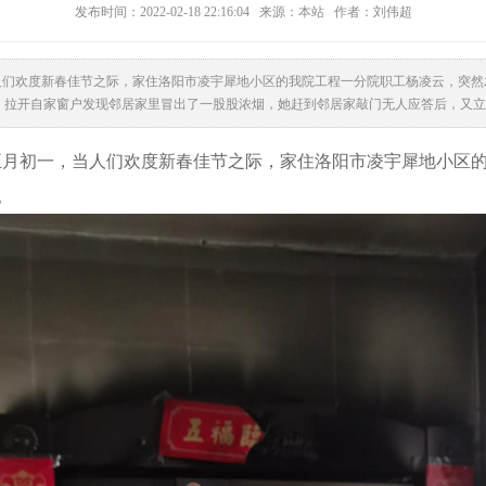
发布时间：2022-02-18 22:16:04 来源：本站 作者：刘伟超
当人们欢度新春佳节之际，家住洛阳市凌宇犀地小区的我院工程一分院职工杨凌云，突
拉开自家窗户发现邻居家里冒出了一股股浓烟，她赶到邻居家敲门无人应答后，又立即
历正月初一，当人们欢度新春佳节之际，家住洛阳市凌宇犀地小区
。