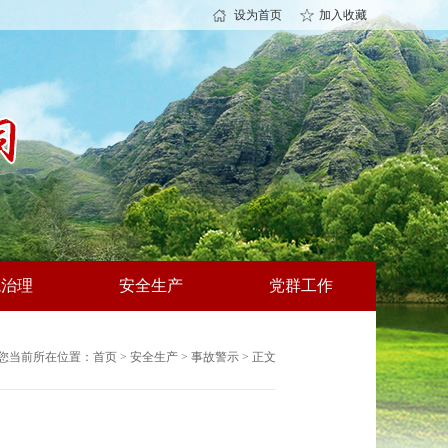
设为首页
加入收藏
境治理
安全生产
党群工作
您当前所在位置：
首页
>
安全生产
>
事故警示
> 正文