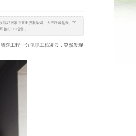
然发现邻居家中冒出股股浓烟，大声呼喊起来。下
拨打119报警，
的我院工程一分院职工杨凌云，突然发现