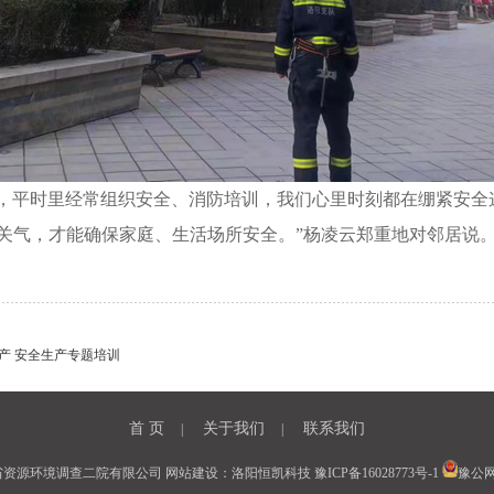
位，平时里经常组织安全、消防培训，我们心里时刻都在绷紧安全
关气，才能确保家庭、生活场所安全。”杨凌云郑重地对邻居说
产 安全生产专题培训
首 页
关于我们
联系我们
|
|
016 河南省资源环境调查二院有限公司 网站建设：洛阳恒凯科技
豫ICP备16028773号-1
豫公网安